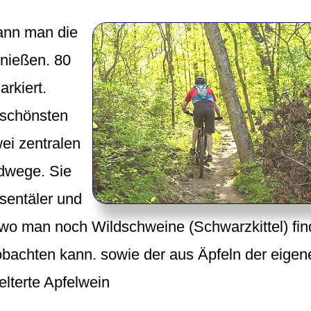
ann man die
enießen. 80
rkiert.
 schönsten
ei zentralen
dwege. Sie
esentäler und
wo man noch Wildschweine (Schwarzkittel) fin
bachten kann. sowie der aus Äpfeln der eigen
lterte Apfelwein