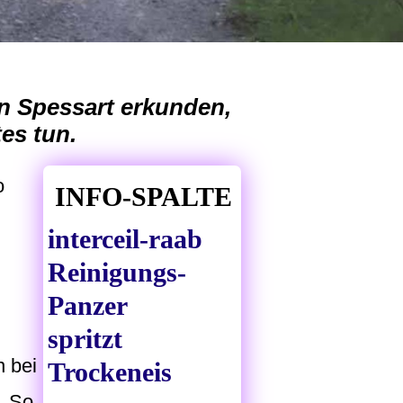
en Spessart erkunden,
es tun.
o
INFO-SPALTE
interceil-raab
Reinigungs-
Panzer
spritzt
 bei
Trockeneis
. So