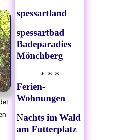
spessartland
spessartbad
Badeparadies
Mönchberg
* * *
Ferien-
Wohnungen
det
en
N
achts im Wald
am Futterplatz