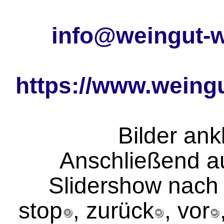
info@weingut-w
https://www.weing
Bilder ank
Anschließend a
Slidershow nach
stop
, zurück
, vor